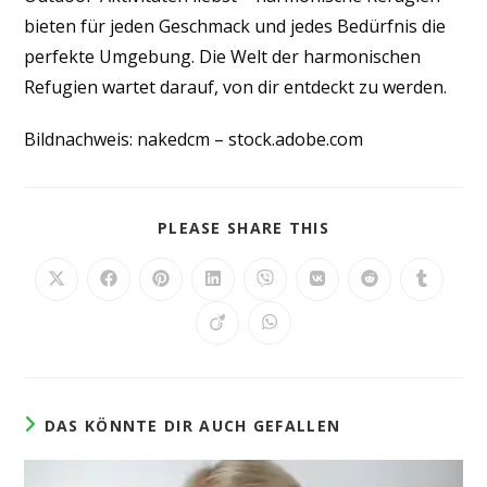
bieten für jeden Geschmack und jedes Bedürfnis die
perfekte Umgebung. Die Welt der harmonischen
Refugien wartet darauf, von dir entdeckt zu werden.
Bildnachweis:
nakedcm
– stock.adobe.com
DIESEN
PLEASE SHARE THIS
INHALT
TEILEN
Öffnet
Öffnet
Öffnet
Öffnet
Öffnet
Öffnet
Öffnet
Öffnet
in
in
in
in
in
in
in
in
einem
einem
einem
einem
einem
einem
einem
einem
Öffnet
Öffnet
neuen
neuen
neuen
neuen
neuen
neuen
neuen
neuen
in
in
Fenster
Fenster
Fenster
Fenster
Fenster
Fenster
Fenster
Fenster
einem
einem
neuen
neuen
Fenster
Fenster
DAS KÖNNTE DIR AUCH GEFALLEN