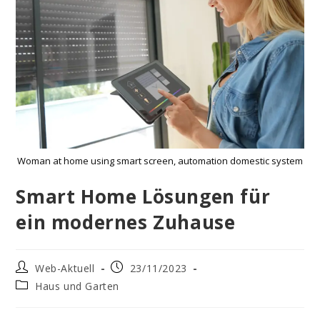
Woman at home using smart screen, automation domestic system
Smart Home Lösungen für
ein modernes Zuhause
Beitrags-
Beitrag
Web-Aktuell
23/11/2023
Autor:
veröffentlicht:
Beitrags-
Haus und Garten
Kategorie: