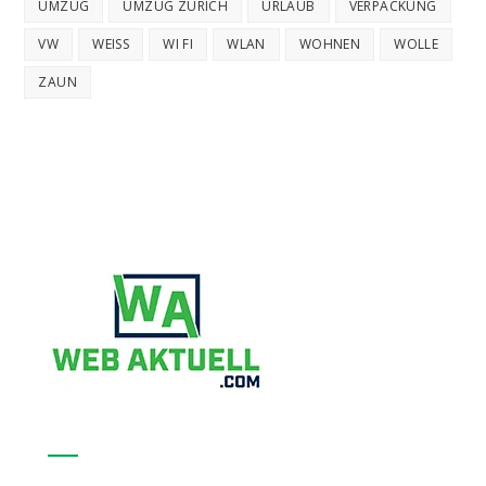
UMZUG
UMZUG ZÜRICH
URLAUB
VERPACKUNG
VW
WEISS
WI FI
WLAN
WOHNEN
WOLLE
ZAUN
Nützliche Links